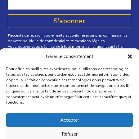
J'accepte de recevoir vos e-mails et confirme avoir pris connaissance
de votre politique de confidentialité et mentions légales.
Vous pouvez vous désinscrire à tout moment en cliquant sur le lien
présent dans nos emails.
Gérer le consentement
Suivez-nous
Pour offrir les meilleures expériences, nous utilisons des technologies
telles que les cookies pour stocker et/ou accéder aux informations des
appareils. Le fait de consentir à ces technologies nous permettra de
traiter des données telles que le comportement de navigation ou les ID
uniques sur ce site. Le fait de ne pas consentir ou de retirer son
Mentions légales
consentement peut avoir un effet négatif sur certaines caractéristiques et
fonctions.
Politique de confidentialité
Accepter
C.G.V.
Refuser
Politique de cookies (UE)