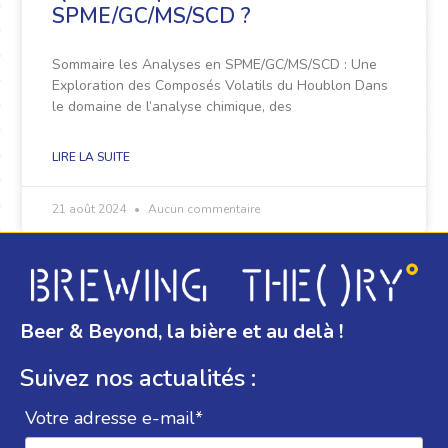
SPME/GC/MS/SCD ?
Sommaire les Analyses en SPME/GC/MS/SCD : Une
Exploration des Composés Volatils du Houblon Dans
le domaine de l’analyse chimique, des
LIRE LA SUITE
21 août 2024
Aucun commentaire
Beer & Beyond, la bière et au delà !
Suivez nos actualités :
Votre adresse e-mail*